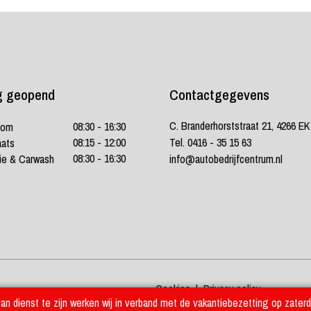
g geopend
Contactgegevens
C. Branderhorststraat 21, 4266 E
08:30 - 16:30
oom
08:15 - 12:00
Tel. 0416 - 35 15 63
aats
08:30 - 16:30
ie & Carwash
info@autobedrijfcentrum.nl
Cookies
|
Privacy policy
n dienst te zijn werken wij in verband met de vakantiebezetting op zaterd