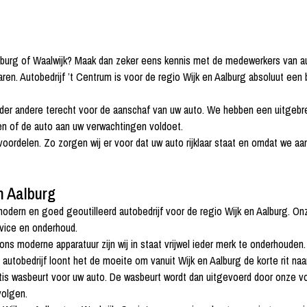
lburg of Waalwijk? Maak dan zeker eens kennis met de medewerkers van aut
rvaren. Autobedrijf ’t Centrum is voor de regio Wijk en Aalburg absoluut een
nder andere terecht voor de aanschaf van uw auto. We hebben een uitgebre
ren of de auto aan uw verwachtingen voldoet.
voordelen. Zo zorgen wij er voor dat uw auto rijklaar staat en omdat we aa
n Aalburg
 modern en goed geoutilleerd autobedrijf voor de regio Wijk en Aalburg. Onz
rvice en onderhoud.
 moderne apparatuur zijn wij in staat vrijwel ieder merk te onderhouden
s autobedrijf loont het de moeite om vanuit Wijk en Aalburg de korte rit 
tis wasbeurt voor uw auto. De wasbeurt wordt dan uitgevoerd door onze vo
volgen.