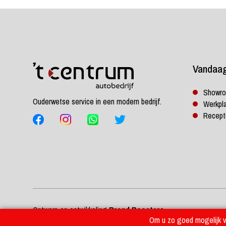
Vandaa
Showr
Ouderwetse service in een modern bedrijf.
Werkpl
Recept
Ontwerp en ontwikkeling
Brand Boosters
Om u zo goed mogelijk va