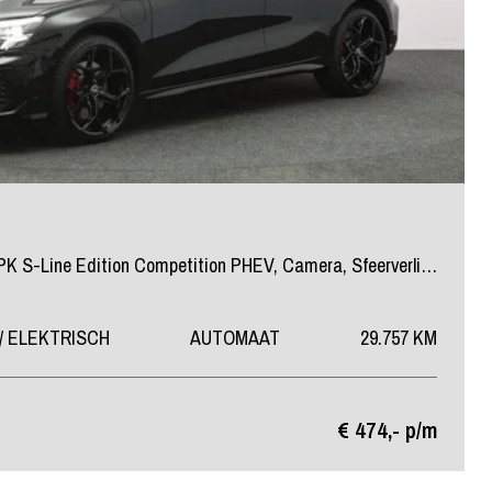
Sportback 45 TFSI e 245 PK S-Line Edition Competition PHEV, Camera, Sfeerverlichting, RS-Sportstoelen, Winterpakket, Carplay
/ ELEKTRISCH
AUTOMAAT
29.757 KM
€ 474,- p/m