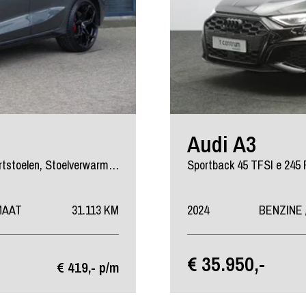
Audi A3
Sportback 40 TFSI e 204 PK S-Line Edition PHEV, RS-Sportstoelen, Stoelverwarming, LED
MAAT
31.113 KM
2024
BENZINE 
€ 35.950,-
€ 419,- p/m