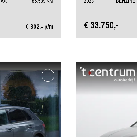
MAAT
86.539 KM
2023
BENZINE 
€ 33.750,-
€ 302,- p/m