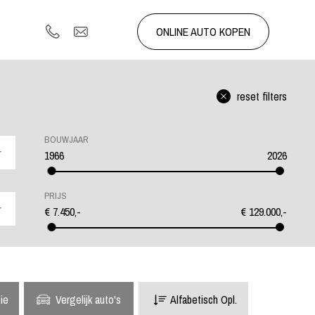
ONLINE AUTO KOPEN
reset filters
BOUWJAAR
1966
2026
PRIJS
€
7.450
,-
€
129.000
,-
tie
Vergelijk auto's