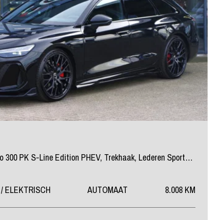
Avant 2.0 e-hybrid Quattro 300 PK S-Line Edition PHEV, Trekhaak, Lederen Sportstoelen, Tech Plus, 21" LM, Adap. Cruise Control
 / ELEKTRISCH
AUTOMAAT
8.008 KM