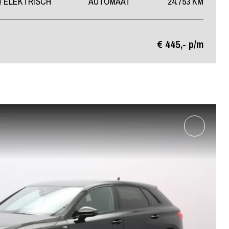
/ ELEKTRISCH
AUTOMAAT
24.753 KM
€ 445,- p/m