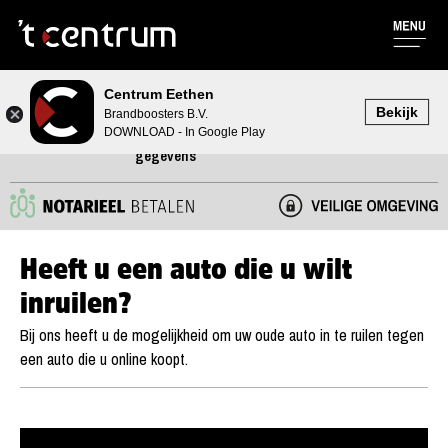
Centrum Eethen
1
2
3
4
Bekijk
Brandboosters B.V.
Inruilen
Persoons­
Overzicht
Bedankt
DOWNLOAD - In Google Play
gegevens
Heeft u een auto die u wilt
inruilen?
Bij ons heeft u de mogelijkheid om uw oude auto in te ruilen tegen
een auto die u online koopt.