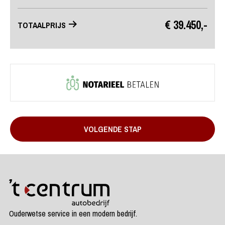
2022
Benzine / Elektrisch
Automaat
31.808 km
Basis prijs
€ 39.450,-
TOTAALPRIJS
€ 39.450,-
VOLGENDE STAP
Ouderwetse service in een modern bedrijf.