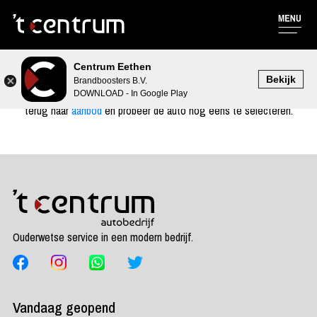
Centrum Eethen
Bekijk
Brandboosters B.V.
Er is iets mis gegaan, we hebben het voertuig niet kunnen vinden. Ga
DOWNLOAD - In Google Play
terug naar
aanbod
en probeer de auto nog eens te selecteren.
Ouderwetse service in een modern bedrijf.
Vandaag geopend