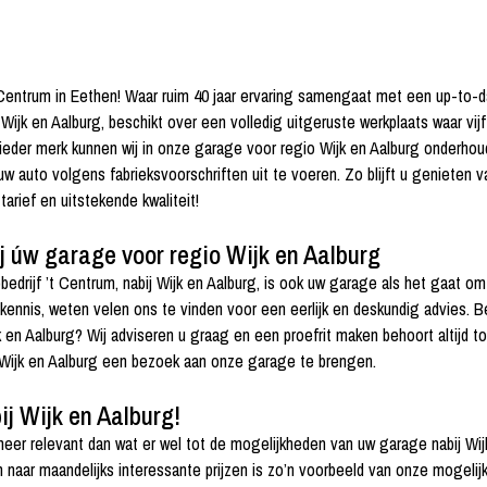
 Centrum in Eethen! Waar ruim 40 jaar ervaring samengaat met een up-to-d
Wijk en Aalburg, beschikt over een volledig uitgeruste werkplaats waar vij
ieder merk kunnen wij in onze garage voor regio Wijk en Aalburg onderho
 uw auto volgens fabrieksvoorschriften uit te voeren. Zo blijft u genieten
tarief en uitstekende kwaliteit!
j úw garage voor regio Wijk en Aalburg
edrijf ’t Centrum, nabij Wijk en Aalburg, is ook uw garage als het gaat om
nis, weten velen ons te vinden voor een eerlijk en deskundig advies. Be
 en Aalburg? Wij adviseren u graag en een proefrit maken behoort altijd
Wijk en Aalburg een bezoek aan onze garage te brengen.
ij Wijk en Aalburg!
 meer relevant dan wat er wel tot de mogelijkheden van uw garage nabij Wi
naar maandelijks interessante prijzen is zo’n voorbeeld van onze mogelij