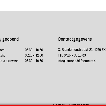
g geopend
Contactgegevens
C. Branderhorststraat 21, 4266 E
08:30 - 16:30
oom
08:15 - 12:00
Tel. 0416 - 35 15 63
aats
08:30 - 16:30
ie & Carwash
info@autobedrijfcentrum.nl
Cookies
|
Privacy policy