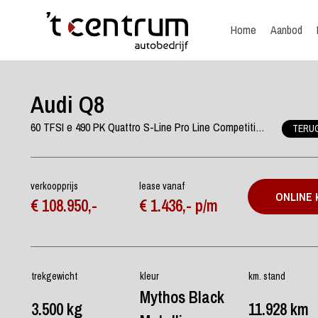
Home
Aanbod
Audi Q8
60 TFSI e 490 PK Quattro S-Line Pro Line Competition PHEV, Panoramadak, Trekhaak, RS-Stoelen, Bang&Olufsen, Memory, Sfeerverlich
TERU
verkoopprijs
lease vanaf
ONLINE
€ 108.950,-
€ 1.436,- p/m
trekgewicht
kleur
km. stand
Mythos Black
3.500 kg
11.928 km