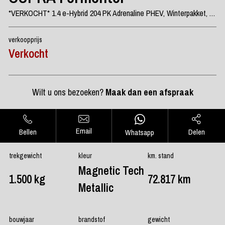
*VERKOCHT* 1.4 e-Hybrid 204 PK Adrenaline PHEV, Winterpakket, Adap. Cruise Control, Carplay, Camera
verkoopprijs
Verkocht
Wilt u ons bezoeken?
Maak dan een afspraak
Email
Bellen
Delen
Whatsapp
trekgewicht
kleur
km. stand
Magnetic Tech
1.500 kg
72.817 km
Metallic
bouwjaar
brandstof
gewicht