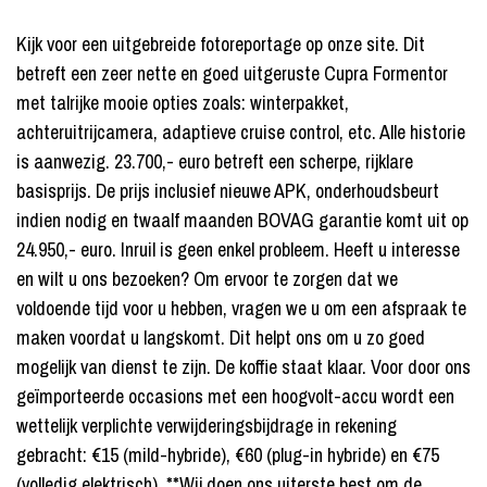
Kijk voor een uitgebreide fotoreportage op onze site. Dit
betreft een zeer nette en goed uitgeruste Cupra Formentor
met talrijke mooie opties zoals: winterpakket,
achteruitrijcamera, adaptieve cruise control, etc. Alle historie
is aanwezig. 23.700,- euro betreft een scherpe, rijklare
basisprijs. De prijs inclusief nieuwe APK, onderhoudsbeurt
indien nodig en twaalf maanden BOVAG garantie komt uit op
24.950,- euro. Inruil is geen enkel probleem. Heeft u interesse
en wilt u ons bezoeken? Om ervoor te zorgen dat we
voldoende tijd voor u hebben, vragen we u om een afspraak te
maken voordat u langskomt. Dit helpt ons om u zo goed
mogelijk van dienst te zijn. De koffie staat klaar. Voor door ons
geïmporteerde occasions met een hoogvolt-accu wordt een
wettelijk verplichte verwijderingsbijdrage in rekening
gebracht: €15 (mild-hybride), €60 (plug-in hybride) en €75
(volledig elektrisch). **Wij doen ons uiterste best om de