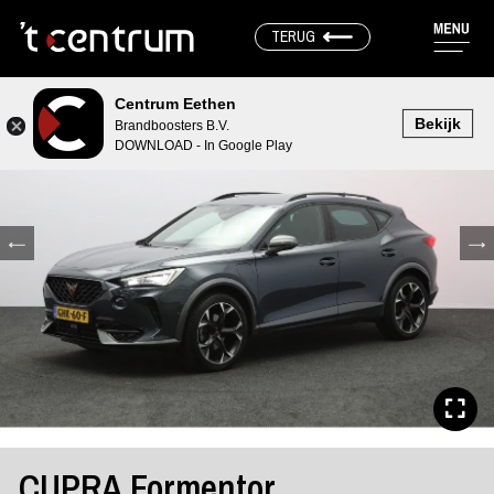
TERUG
Centrum Eethen
Bekijk
Brandboosters B.V.
DOWNLOAD - In Google Play
CUPRA Formentor