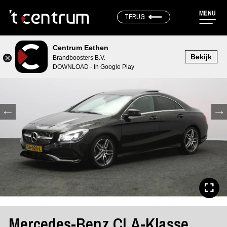
TERUG
Centrum Eethen
Bekijk
Brandboosters B.V.
DOWNLOAD - In Google Play
Mercedes-Benz CLA-Klasse