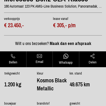
180 Automaat 123 PK AMG-Line Business Solution, Panoramadak, Stoelverwarming, Camera
verkoopprijs
lease vanaf
€ 23.450,-
€ 305,- p/m
Wilt u ons bezoeken?
Maak dan een afspraak
Email
Bellen
Delen
Whatsapp
trekgewicht
kleur
km. stand
Kosmos Black
1.200 kg
49.675 km
Metallic
bouwjaar
brandstof
gewicht