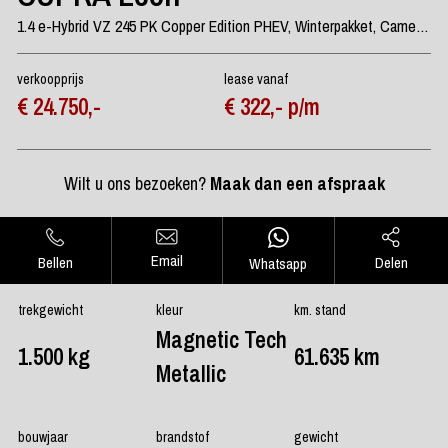
1.4 e-Hybrid VZ 245 PK Copper Edition PHEV, Winterpakket, Camera, Memory
verkoopprijs
lease vanaf
€ 24.750,-
€ 322,- p/m
Wilt u ons bezoeken?
Maak dan een afspraak
Email
Bellen
Delen
Whatsapp
trekgewicht
kleur
km. stand
Magnetic Tech
1.500 kg
61.635 km
Metallic
bouwjaar
brandstof
gewicht