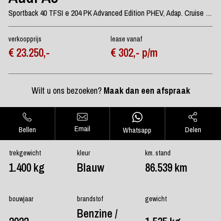
Sportback 40 TFSI e 204 PK Advanced Edition PHEV, Adap. Cruise Control, Leder, Carplay
verkoopprijs
lease vanaf
€ 23.250,-
€ 302,- p/m
Wilt u ons bezoeken?
Maak dan een afspraak
Email
Bellen
Delen
Whatsapp
trekgewicht
kleur
km. stand
1.400 kg
Blauw
86.539 km
bouwjaar
brandstof
gewicht
Benzine /