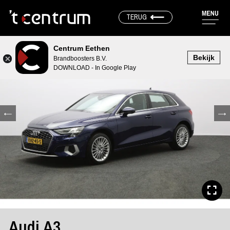
TERUG
Centrum Eethen
Bekijk
Brandboosters B.V.
DOWNLOAD - In Google Play
Audi A3