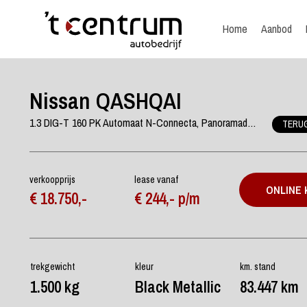
Home
Aanbod
Nissan QASHQAI
1.3 DIG-T 160 PK Automaat N-Connecta, Panoramadak, 360 Camera, Adap. Cruise Control
TERU
verkoopprijs
lease vanaf
ONLINE
€ 18.750,-
€ 244,- p/m
trekgewicht
kleur
km. stand
1.500 kg
Black Metallic
83.447 km