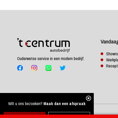
Vandaa
Showr
Ouderwetse service in een modern bedrijf.
Werkpl
Recept
Wilt u ons bezoeken?
Maak dan een afspraak
Ontwerp en ontwikkeling
Brand Boosters
0416 35 15 63
verkoop@autobedrijfcentrum.nl