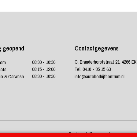
g geopend
Contactgegevens
C. Branderhorststraat 21, 4266 E
08:30 - 16:30
oom
08:15 - 12:00
Tel. 0416 - 35 15 63
aats
08:30 - 16:30
ie & Carwash
info@autobedrijfcentrum.nl
Cookies
|
Privacy policy