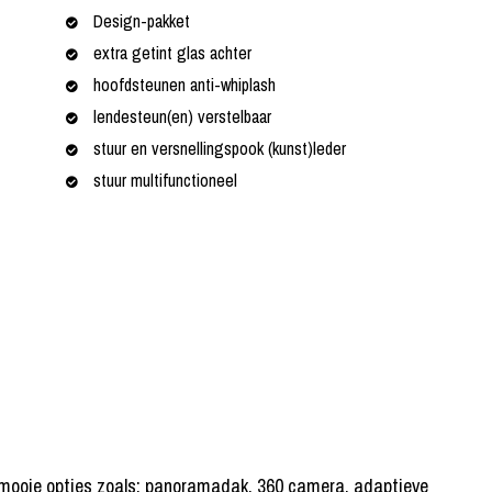
Design-pakket
extra getint glas achter
hoofdsteunen anti-whiplash
lendesteun(en) verstelbaar
stuur en versnellingspook (kunst)leder
stuur multifunctioneel
ke mooie opties zoals: panoramadak, 360 camera, adaptieve